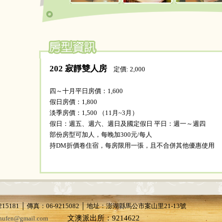
202 寂靜雙人房
定價: 2,000
四～十月平日房價：1,600
假日房價：1,800
淡季房價：1,500 （11月~3月）
假日：週五、週六、週日及國定假日 平日：週一～週四
部份房型可加人，每晚加300元/每人
持DM折價卷住宿，每房限用一張，且不合併其他優惠使用
15181 │ 傳真：06-9215082 │ 地址：澎湖縣馬公市案山里21-13號
文澳派出所：9214622
shufen@gmail.com